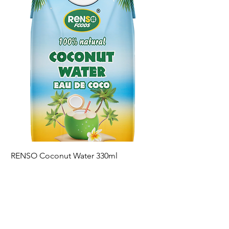
RENSO Coconut Water 330ml
RENSO Sriracha Hot 