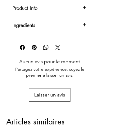
douceur délicate et leur arôme floral.
Product Info
Ingredients
‌Product Code
100% Lychee Juice
‌Net Weight/ Unit
‌Quantity Unit/Case
Aucun avis pour le moment
‌Quantity Case/Pallet
Partagez votre expérience, soyez le
premier à laisser un avis.
‌Quantity Case/Container
Laisser un avis
‌Unit Barcode
‌Case Barcode
Articles similaires
‌Certificates of Manufacturer
‌Shelf-life (months)