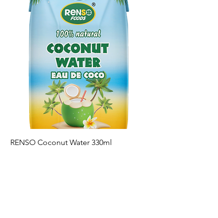
‌Shelf-life (months)
RENSO Coconut Water 330ml
RENSO Sriracha Hot 