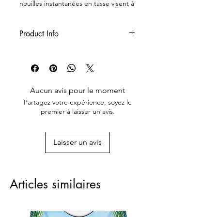
nouilles instantanées en tasse visent à
simplifier la vie des consommateurs et
à enrichir leurs repas.
Product Info
‌Product Code
‌Net Weight/ Unit
Aucun avis pour le moment
Partagez votre expérience, soyez le
‌Quantity Unit/Case
premier à laisser un avis.
‌Quantity Case/Pallet
Laisser un avis
‌Quantity Case/Container
‌Unit Barcode
Articles similaires
‌Case Barcode
‌Certificates of Manufacturer