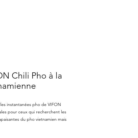
TEZ-NOUS
N Chili Pho à la
tnamienne
lles instantanées pho de VIFON
ales pour ceux qui recherchent les
apaisantes du pho vietnamien mais
s le temps de préparer une
 de soupe.