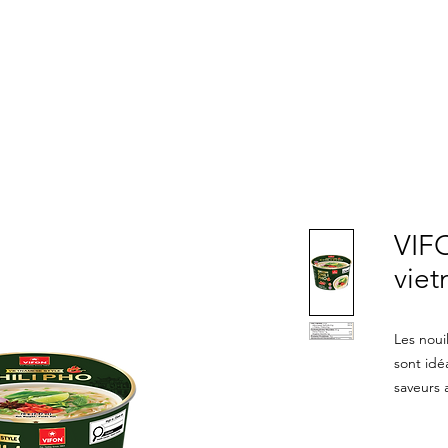
 DE NOUS
PRODUITS
NOUVELLES
CONTAC
VIFO
vie
Les noui
sont idé
saveurs 
n'ont pa
marmite